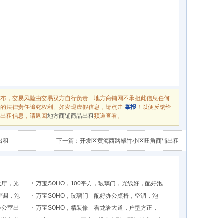
发布，交易风险由交易双方自行负责，地方商铺网不承担此信息任何
息的法律责任追究权利。如发现虚假信息，请点击
举报
！以便反馈给
品出租信息，请返回
地方商铺商品出租
频道查看。
出租
下一篇：
开发区黄海西路翠竹小区旺角商铺出租
大厅，光
万宝SOHO，100平方，玻璃门，光线好，配好泡
空调，泡
万宝SOHO，玻璃门，配好办公桌椅，空调，泡
办公室出
万宝SOHO，精装修，看龙岩大道，户型方正，