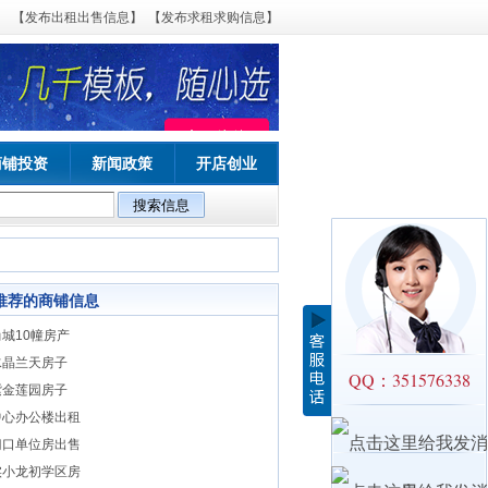
【发布出租出售信息】
【发布求租求购信息】
商铺投资
新闻政策
开店创业
推荐的商铺信息
城10幢房产
水晶兰天房子
QQ：351576338
紫金莲园房子
中心办公楼出租
门口单位房出售
实小龙初学区房