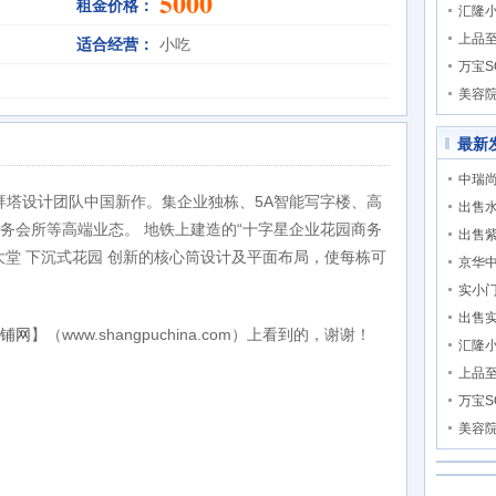
5000
租金价格：
汇隆
上品
适合经营：
小吃
万宝S
美容
最新
中瑞尚
迪拜塔设计团队中国新作。集企业独栋、5A智能写字楼、高
出售
务会所等高端业态。 地铁上建造的“十字星企业花园商务
出售
大堂 下沉式花园 创新的核心筒设计及平面布局，使每栋可
京华
实小
出售
铺网
】（www.shangpuchina.com）上看到的，谢谢！
汇隆
上品
万宝S
美容