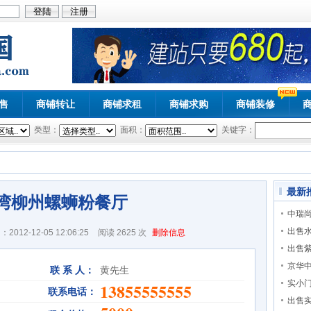
售
商铺转让
商铺求租
商铺求购
商铺装修
类型：
面积：
关键字：
最新
湾柳州螺蛳粉餐厅
中瑞尚
出售
012-12-05 12:06:25
阅读
2625 次
删除信息
出售
京华
联 系 人：
黄先生
实小
13855555555
联系电话：
出售