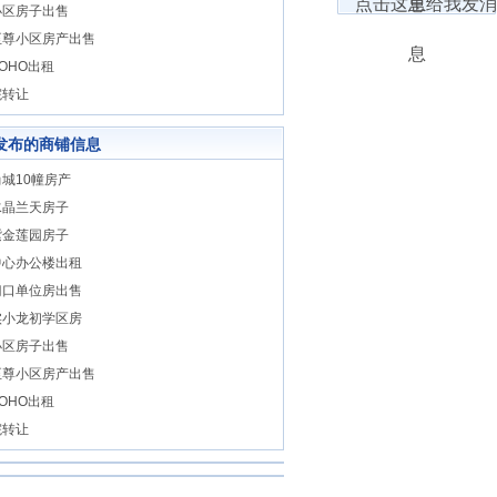
小区房子出售
至尊小区房产出售
OHO出租
院转让
发布的商铺信息
城10幢房产
水晶兰天房子
紫金莲园房子
中心办公楼出租
门口单位房出售
实小龙初学区房
小区房子出售
至尊小区房产出售
OHO出租
院转让